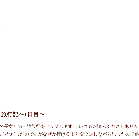
る。
旅行記〜1日目〜
月の長女との一泊旅行をアップします。 いつもお読みくださりありが
心配だったのですがなぜか行ける！とダウンしながら思ったので必死