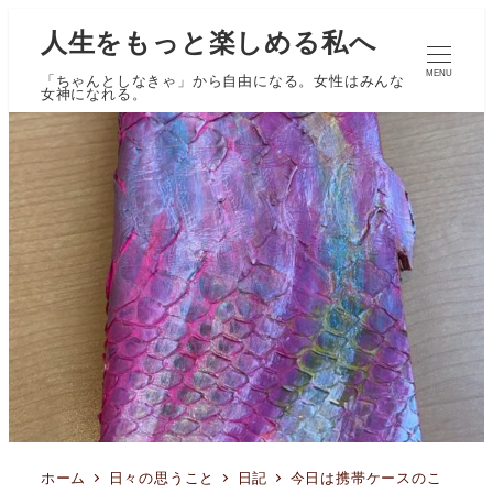
人生をもっと楽しめる私へ
MENU
「ちゃんとしなきゃ」から自由になる。女性はみんな
女神になれる。
ホーム
日々の思うこと
日記
今日は携帯ケースのこ