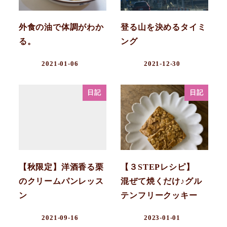
外食の油で体調がわか
登る山を決めるタイミ
る。
ング
2021-01-06
2021-12-30
日記
日記
【秋限定】洋酒香る栗
【３STEPレシピ】
のクリームパンレッス
混ぜて焼くだけ♪グル
ン
テンフリークッキー
2021-09-16
2023-01-01