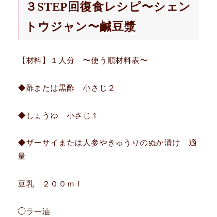
３STEP回復食レシピ〜シェン
トウジャン〜鹹豆漿
【材料】１人分 〜使う順材料表〜
◆酢または黒酢 小さじ２
◆しょうゆ 小さじ１
◆ザーサイまたは人参やきゅうりのぬか漬け 適
量
豆乳 ２００ｍｌ
◯ラー油