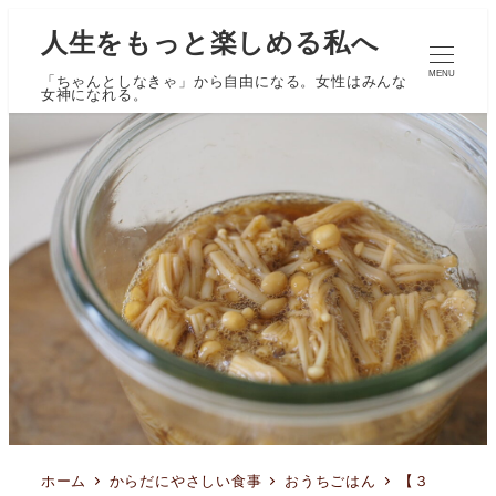
人生をもっと楽しめる私へ
MENU
「ちゃんとしなきゃ」から自由になる。女性はみんな
女神になれる。
ホーム
からだにやさしい食事
おうちごはん
【３