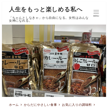
人生をもっと楽しめる私へ
MENU
「ちゃんとしなきゃ」から自由になる。女性はみんな
女神になれる。
ホーム
からだにやさしい食事
お気に入りの調味料