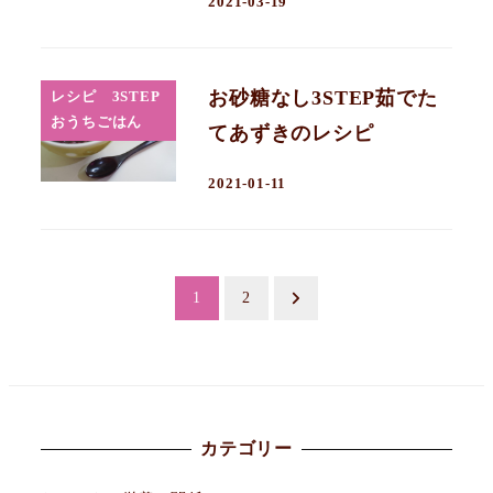
2021-03-19
お砂糖なし3STEP茹でた
レシピ 3STEP
おうちごはん
てあずきのレシピ
2021-01-11
投
1
2
稿
の
ペ
カテゴリー
ー